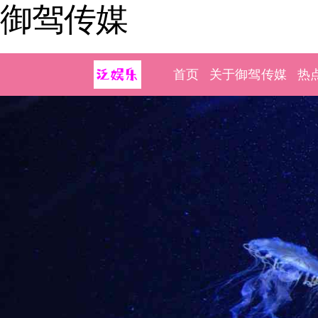
御驾传媒
首页
关于御驾传媒
热