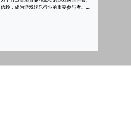
赖，成为游戏娱乐行业的重要参与者。....