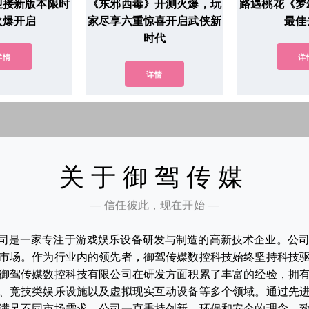
迎接新版本限时
《东邪西毒》开测火爆，玩
路遇桃花《梦
火爆开启
家尽享六重惊喜开启武侠新
最佳
时代
详情
详
详情
关于御驾传媒
— 信任彼此，现在开始 —
司是一家专注于游戏娱乐设备研发与制造的高新技术企业。公
市场。作为行业内的领先者，御驾传媒数控科技始终坚持科技
御驾传媒数控科技有限公司在研发方面积累了丰富的经验，拥
、竞技类娱乐设施以及虚拟现实互动设备等多个领域。通过先
满足不同市场需求。公司一直秉持创新、环保和安全的理念，