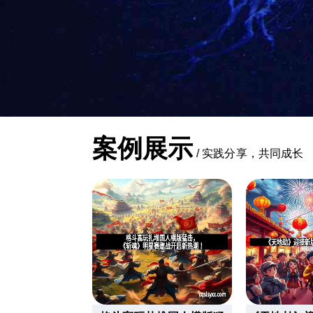
案例展示
/
实践分享，共同成长