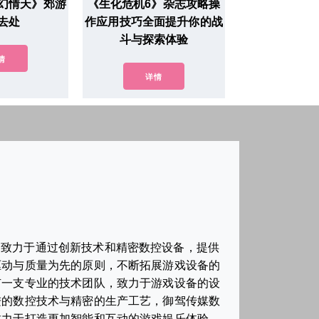
幻情天》郊游
《生化危机6》杂志攻略操
去处
作应用技巧全面提升你的战
斗与探索体验
情
详情
司致力于通过创新技术和精密数控设备，提供
驱动与质量为先的原则，不断拓展游戏设备的
有一支专业的技术团队，致力于游戏设备的设
进的数控技术与精密的生产工艺，御驾传媒数
致力于打造更加智能和互动的游戏娱乐体验。